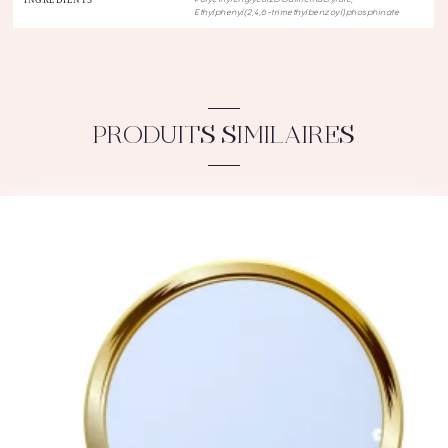
INGRÉDIENTS
Polyethylenglycol200dimethacrylate,
Ethylphenyl(2,4,6-trimethylbenzoyl)phosphinate
PRODUITS SIMILAIRES