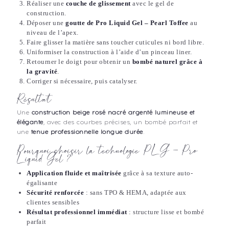
Réaliser une
couche de glissement
avec le gel de
construction.
Déposer une
goutte de Pro Liquid Gel – Pearl Toffee
au
niveau de l’apex.
Faire glisser la matière sans toucher cuticules ni bord libre.
Uniformiser la construction à l’aide d’un pinceau liner.
Retourner le doigt pour obtenir un
bombé naturel grâce à
la gravité
.
Corriger si nécessaire, puis catalyser.
Résultat
Une
construction beige rosé nacré argenté lumineuse et
élégante
, avec des courbes précises, un bombé parfait et
une
tenue professionnelle longue durée
.
Pourquoi choisir la technologie PLG – Pro
Liquid Gel ?
Application fluide et maîtrisée
grâce à sa texture auto-
égalisante
Sécurité renforcée
: sans TPO & HEMA, adaptée aux
clientes sensibles
Résultat professionnel immédiat
: structure lisse et bombé
parfait