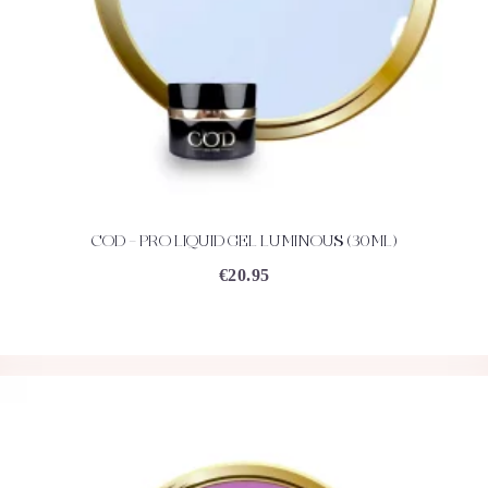
COD – PRO LIQUID GEL LUMINOUS (30ML)
ACHETEZ
DÉTAILS
€
20.95