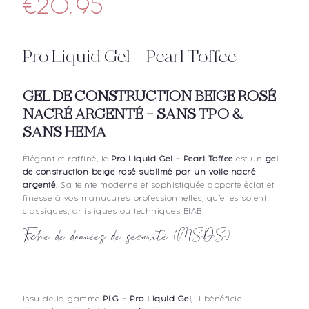
€
20.95
Pro Liquid Gel – Pearl Toffee
GEL DE CONSTRUCTION BEIGE ROSÉ
NACRÉ ARGENTÉ – SANS TPO &
SANS HEMA
Élégant et raffiné, le
Pro Liquid Gel – Pearl Toffee
est un
gel
de construction beige rosé sublimé par un voile nacré
argenté
. Sa teinte moderne et sophistiquée apporte éclat et
finesse à vos manucures professionnelles, qu’elles soient
classiques, artistiques ou techniques BIAB.
Fiche de données de sécurité (MSDS)
Issu de la gamme
PLG – Pro Liquid Gel
, il bénéficie