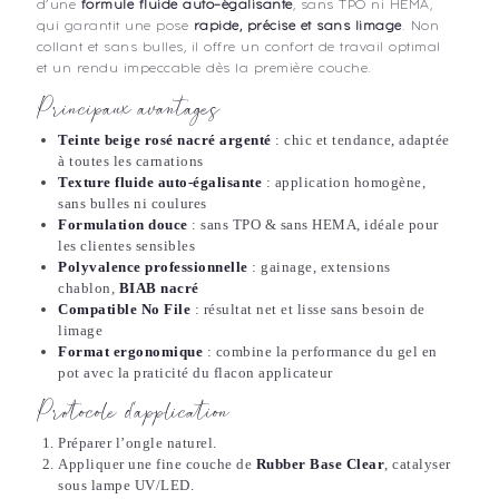
d’une
formule fluide auto-égalisante
, sans TPO ni HEMA,
qui garantit une pose
rapide, précise et sans limage
. Non
collant et sans bulles, il offre un confort de travail optimal
et un rendu impeccable dès la première couche.
Principaux avantages
Teinte beige rosé nacré argenté
: chic et tendance, adaptée
à toutes les carnations
Texture fluide auto-égalisante
: application homogène,
sans bulles ni coulures
Formulation douce
: sans TPO & sans HEMA, idéale pour
les clientes sensibles
Polyvalence professionnelle
: gainage, extensions
chablon,
BIAB nacré
Compatible No File
: résultat net et lisse sans besoin de
limage
Format ergonomique
: combine la performance du gel en
pot avec la praticité du flacon applicateur
Protocole d’application
Préparer l’ongle naturel.
Appliquer une fine couche de
Rubber Base Clear
, catalyser
sous lampe UV/LED.