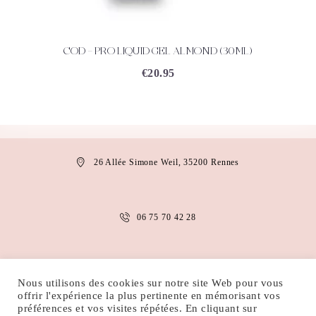
COD – PRO LIQUID GEL ALMOND (30ML)
ACHETEZ
DÉTAILS
€
20.95
26 Allée Simone Weil, 35200 Rennes
06 75 70 42 28
anais.abaakil@gmail.com
Nous utilisons des cookies sur notre site Web pour vous
offrir l'expérience la plus pertinente en mémorisant vos
préférences et vos visites répétées. En cliquant sur