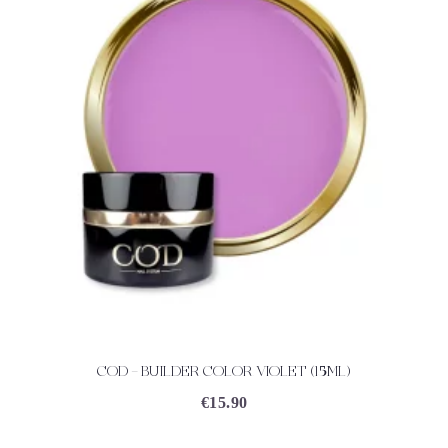
COD – BUILDER COLOR VIOLET (15ML)
ACHETEZ
DÉTAILS
€
15.90