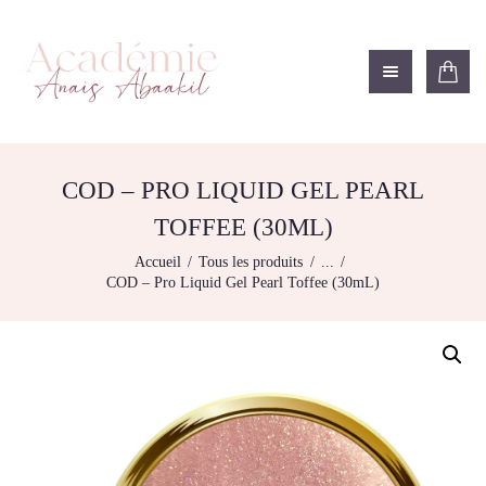
ACADÉMIE ANAÏS ABAAKIL
Formation et shop Indigo
L’ACADEMIE
NOS FORMATIONS
COD – PRO LIQUID GEL PEARL
AGENDA DE
TOFFEE (30ML)
FORMATIONS
Accueil
Tous les produits
...
BOUTIQUE
COD – Pro Liquid Gel Pearl Toffee (30mL)
CONTACTEZ-NOUS
RECHERCHE
MODÈLE