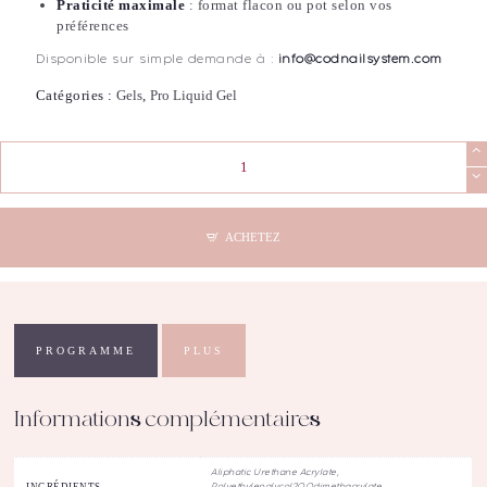
Praticité maximale
: format flacon ou pot selon vos
préférences
Disponible sur simple demande à :
info@codnailsystem.com
Catégories :
Gels
,
Pro Liquid Gel
quantité
de
COD
-
Pro
ACHETEZ
Liquid
Gel
Pearl
Toffee
(30mL)
PROGRAMME
PLUS
Informations complémentaires
Aliphatic Urethane Acrylate,