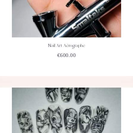
Nail Art Aérographe
ACHETEZ
DÉTAILS
€
600.00