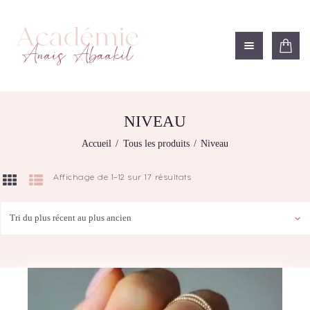
ACADÉMIE ANAÏS ABAAKIL
Formation et shop Indigo
L’ACADEMIE
NOS FORMATIONS
NIVEAU
AGENDA DE
Accueil
Tous les produits
Niveau
FORMATIONS
BOUTIQUE
Affichage de 1–12 sur 17 résultats
Trié
CONTACTEZ-NOUS
du
plus
RECHERCHE
récent
MODÈLE
au
plus
ancien