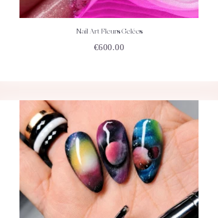
Nail Art Fleurs Gelées
ACHETEZ
DÉTAILS
€
600.00