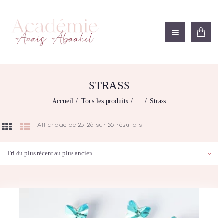
ACADÉMIE ANAÏS ABAAKIL
Formation et shop Indigo
L’ACADEMIE
NOS FORMATIONS
STRASS
AGENDA DE
Accueil
Tous les produits
...
Strass
FORMATIONS
BOUTIQUE
Affichage de 25–26 sur 26 résultats
Trié
CONTACTEZ-NOUS
du
plus
RECHERCHE
récent
MODÈLE
au
plus
ancien