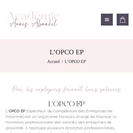
ACADÉMIE ANAÏS ABAAKIL
Formation et shop Indigo
L’ACADEMIE
NOS FORMATIONS
L’OPCO EP
AGENDA DE
Accueil
L’OPCO EP
FORMATIONS
BOUTIQUE
CONTACTEZ-NOUS
Pour les employeurs formant leurs salariés
RECHERCHE
MODÈLE
L'OPCO EP
L’
OPCO EP
(Opérateur de Compétences des Entreprises de
Proximité) est un organisme français chargé de financer la
formation professionnelle des salariés des entreprises de
proximité. Il regroupe plusieurs branches professionnelles,