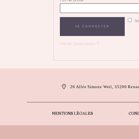
Mot de passe
*
Obligatoire
Se
SE CONNECTER
Mot de passe perdu ?
26 Allée Simone Weil, 35200 Renn
MENTIONS LÉGALES
COND