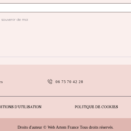
 souvenir de moi
es
06 75 70 42 28
ITIONS D’UTILISATION
POLITIQUE DE COOKIES
Droits d'auteur ©
Web Artem France
Tous droits réservés.