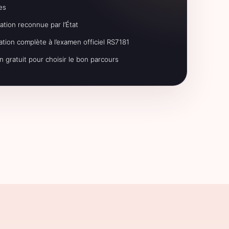
es
cation reconnue par l’État
tion complète à l’examen officiel RS7181
n gratuit pour choisir le bon parcours