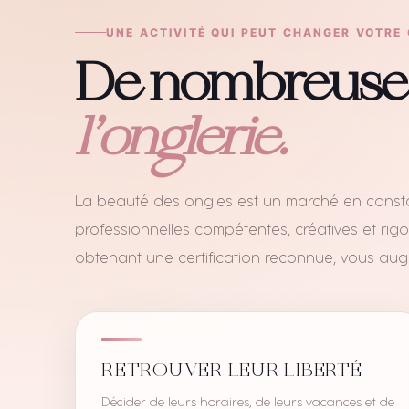
UNE ACTIVITÉ QUI PEUT CHANGER VOTRE
De nombreuses 
l’onglerie.
La beauté des ongles est un marché en constan
professionnelles compétentes, créatives et rig
obtenant une certification reconnue, vous augm
RETROUVER LEUR LIBERTÉ
Décider de leurs horaires, de leurs vacances et de