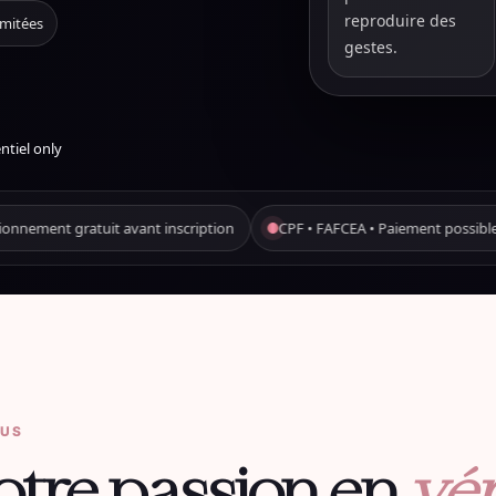
reproduire des
imitées
gestes.
ntiel only
CPF • FAFCEA • Paiement possible en 10 fois
Rennes • Bretagne • Place
OUS