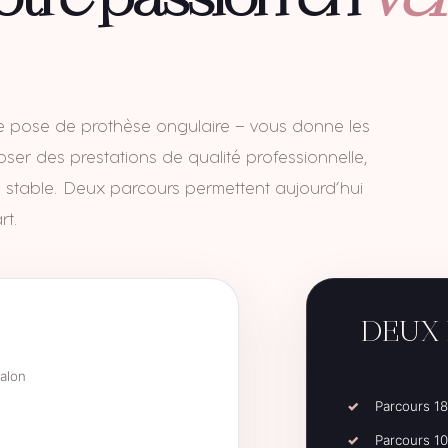
otre passion en
vér
é de pose de prothèse ongulaire — vous donne les
oser des prestations de qualité professionnelle,
vité stable. Deux parcours permettent aujourd’hui
rt.
DEUX 
salon
Parcours 18
Parcours 10