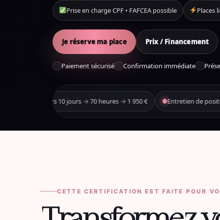
Prise en charge CPF • FAFCEA possible
Places l
Je réserve ma place
Prix ​​/ Financement
Paiement sécurisé
Confirmation immédiate
Prése
→ 1 950 €
Entretien de positionnement gratuit avant inscription
CETTE CERTIFICATION EST FAITE POUR V