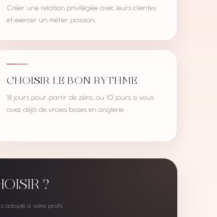
Créer une relation privilégiée avec leurs clientes
et exercer un métier passion.
CHOISIR LE BON RYTHME
18 jours pour partir de zéro, ou 10 jours si vous
avez déjà de vraies bases en onglerie.
OISIR ?
s adapté à votre profil.