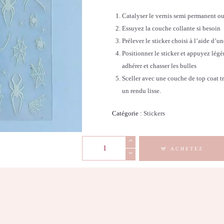
Catalyser le vernis semi permanent ou
Essuyez la couche collante si besoin
Prélever le sticker choisi à l’aide d’u
Positionner le sticker et appuyez légè
adhérer et chasser les bulles
Sceller avec une couche de top coat tr
un rendu lisse.
Catégorie :
Stickers
quantité
ACHETEZ
de
Stickers
Nail
Art
-
3D