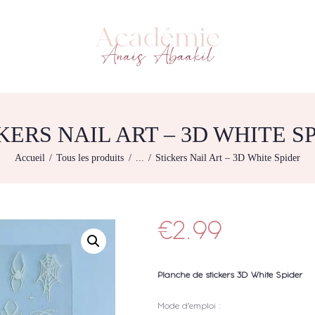
L’ACADEMIE
NOS FORMATIONS
ACADÉMIE ANAÏS ABAAKIL
Formation et shop Indigo
AGENDA DE
FORMATIONS
BOUTIQUE
KERS NAIL ART – 3D WHITE S
CONTACTEZ-NOUS
Accueil
Tous les produits
...
Stickers Nail Art – 3D White Spider
RECHERCHE
MODÈLE
€
2.99
Planche de stickers 3D White Spider
Mode d’emploi :