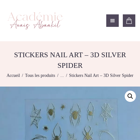
ACADÉMIE ANAÏS ABAAKIL
Formation et shop Indigo
L’ACADEMIE
NOS FORMATIONS
STICKERS NAIL ART – 3D SILVER
AGENDA DE
SPIDER
FORMATIONS
Accueil
Tous les produits
...
Stickers Nail Art – 3D Silver Spider
BOUTIQUE
CONTACTEZ-NOUS
RECHERCHE
MODÈLE