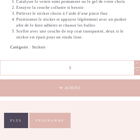
Catalyser le vernis semi permanent ou le gel de votre choix
Essuyez la couche collante si besoin
Prélever le sticker choisi à l’aide d’une pince fine
Positionner le sticker et appuyez légèrement avec un pusher
afin de le faire adhérer et chasser les bulles
Sceller avec une couche de top coat transparent, deux si le
sticker est épais pour un rendu lisse.
Catégorie :
Stickers
quantité
de
Stickers
Nail
Art
ACHETEZ
-
3D
Silver
Spider
PLUS
PROGRAMME