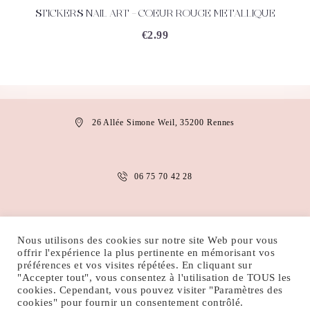
STICKERS NAIL ART – COEUR ROUGE METALLIQUE
ACHETEZ
DÉTAILS
€
2.99
26 Allée Simone Weil, 35200 Rennes
06 75 70 42 28
anais.abaakil@gmail.com
Nous utilisons des cookies sur notre site Web pour vous
offrir l'expérience la plus pertinente en mémorisant vos
préférences et vos visites répétées. En cliquant sur
"Accepter tout", vous consentez à l'utilisation de TOUS les
MENTIONS LÉGALES
CONDITIONS D’UTILISATION
cookies. Cependant, vous pouvez visiter "Paramètres des
POLITIQUE DE COOKIES
POLITIQUE DE CONFIDENTIALITÉ
cookies" pour fournir un consentement contrôlé.