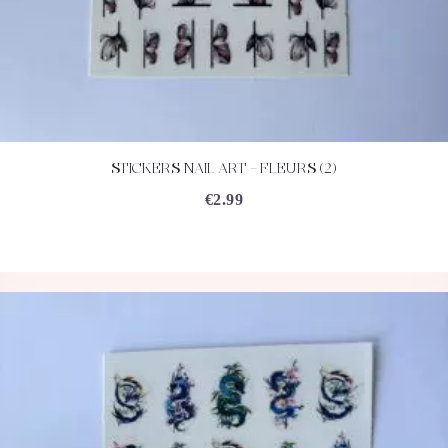
STICKERS NAIL ART – FLEURS (2)
ACHETEZ
DÉTAILS
€
2.99