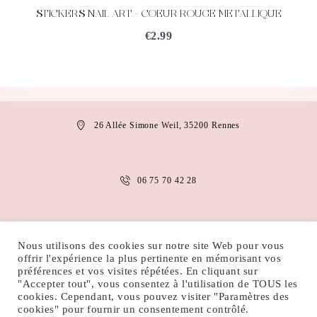
STICKERS NAIL ART – COEUR ROUGE METALLIQUE
ACHETEZ
DÉTAILS
€
2.99
26 Allée Simone Weil, 35200 Rennes
06 75 70 42 28
anais.abaakil@gmail.com
Nous utilisons des cookies sur notre site Web pour vous
offrir l'expérience la plus pertinente en mémorisant vos
préférences et vos visites répétées. En cliquant sur
"Accepter tout", vous consentez à l'utilisation de TOUS les
MENTIONS LÉGALES
CONDITIONS D’UTILISATION
cookies. Cependant, vous pouvez visiter "Paramètres des
POLITIQUE DE COOKIES
POLITIQUE DE CONFIDENTIALITÉ
cookies" pour fournir un consentement contrôlé.