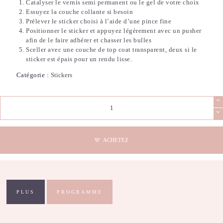
Catalyser le vernis semi permanent ou le gel de votre choix
Essuyez la couche collante si besoin
Prélever le sticker choisi à l’aide d’une pince fine
Positionner le sticker et appuyez légèrement avec un pusher
afin de le faire adhérer et chasser les bulles
Sceller avec une couche de top coat transparent, deux si le
sticker est épais pour un rendu lisse.
Catégorie :
Stickers
quantité
de
Stickers
Nail
Art
ACHETEZ
-
3D
Silver
Leaf
PLUS
PROGRAMME