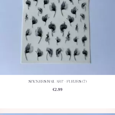
STICKERS NAIL ART – FLEURS (7)
ACHETEZ
DÉTAILS
€
2.99