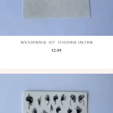
STICKERS NAIL ART – FLEURS BLANCHES
ACHETEZ
DÉTAILS
€
2.99