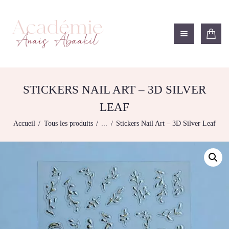
ACADÉMIE ANAÏS ABAAKIL
Formation et shop Indigo
L’ACADEMIE
NOS FORMATIONS
STICKERS NAIL ART – 3D SILVER
AGENDA DE
LEAF
FORMATIONS
Accueil
Tous les produits
...
Stickers Nail Art – 3D Silver Leaf
BOUTIQUE
CONTACTEZ-NOUS
RECHERCHE
MODÈLE