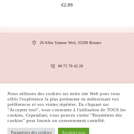
€
2.99
26 Allée Simone Weil, 35200 Rennes
06 75 70 42 28
anais.abaakil@gmail.com
Nous utilisons des cookies sur notre site Web pour vous
offrir l'expérience la plus pertinente en mémorisant vos
préférences et vos visites répétées. En cliquant sur
"Accepter tout", vous consentez à l'utilisation de TOUS les
MENTIONS LÉGALES
CONDITIONS D’UTILISATION
cookies. Cependant, vous pouvez visiter "Paramètres des
POLITIQUE DE COOKIES
POLITIQUE DE CONFIDENTIALITÉ
cookies" pour fournir un consentement contrôlé.
Paramètres des cookies
Accepter tout