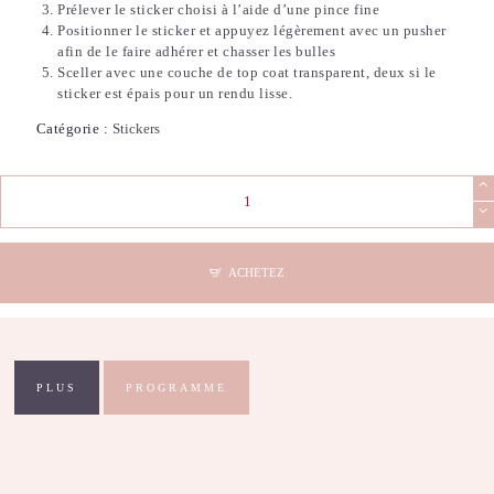
Prélever le sticker choisi à l’aide d’une pince fine
Positionner le sticker et appuyez légèrement avec un pusher
afin de le faire adhérer et chasser les bulles
Sceller avec une couche de top coat transparent, deux si le
sticker est épais pour un rendu lisse.
Catégorie :
Stickers
quantité
de
Stickers
Nail
Art
ACHETEZ
-
3D
Red
Spider
PLUS
PROGRAMME