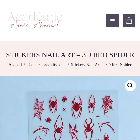
ACADÉMIE ANAÏS ABAAKIL
Formation et shop Indigo
L’ACADEMIE
NOS FORMATIONS
STICKERS NAIL ART – 3D RED SPIDER
AGENDA DE
Accueil
Tous les produits
...
Stickers Nail Art – 3D Red Spider
FORMATIONS
BOUTIQUE
CONTACTEZ-NOUS
RECHERCHE
MODÈLE