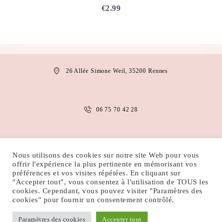
€
2.99
26 Allée Simone Weil, 35200 Rennes
06 75 70 42 28
anais.abaakil@gmail.com
Nous utilisons des cookies sur notre site Web pour vous
offrir l'expérience la plus pertinente en mémorisant vos
préférences et vos visites répétées. En cliquant sur
"Accepter tout", vous consentez à l'utilisation de TOUS les
MENTIONS LÉGALES
CONDITIONS D’UTILISATION
cookies. Cependant, vous pouvez visiter "Paramètres des
POLITIQUE DE COOKIES
POLITIQUE DE CONFIDENTIALITÉ
cookies" pour fournir un consentement contrôlé.
Paramètres des cookies
Accepter tout