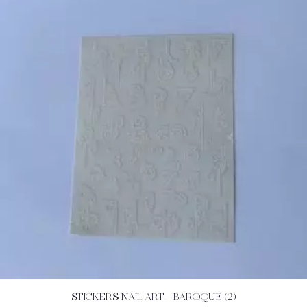
STICKERS NAIL ART – BAROQUE (2)
ACHETEZ
DÉTAILS