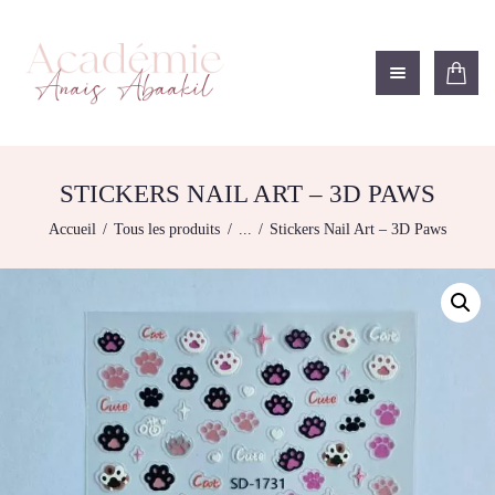
ACADÉMIE ANAÏS ABAAKIL
Formation et shop Indigo
L’ACADEMIE
NOS FORMATIONS
STICKERS NAIL ART – 3D PAWS
AGENDA DE
Accueil
Tous les produits
...
Stickers Nail Art – 3D Paws
FORMATIONS
BOUTIQUE
CONTACTEZ-NOUS
RECHERCHE
MODÈLE