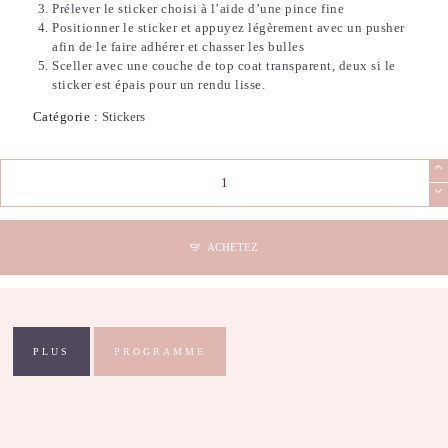
Prélever le sticker choisi à l’aide d’une pince fine
Positionner le sticker et appuyez légèrement avec un pusher
afin de le faire adhérer et chasser les bulles
Sceller avec une couche de top coat transparent, deux si le
sticker est épais pour un rendu lisse.
Catégorie :
Stickers
quantité
de
Stickers
Nail
Art
ACHETEZ
-
3D
Paws
PLUS
PROGRAMME