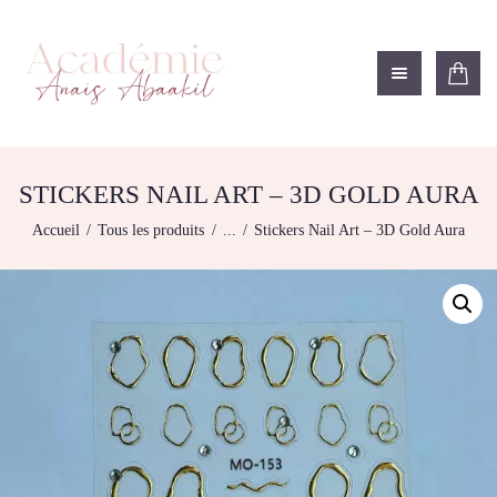
ACADÉMIE ANAÏS ABAAKIL
Formation et shop Indigo
L’ACADEMIE
NOS FORMATIONS
STICKERS NAIL ART – 3D GOLD AURA
AGENDA DE
Accueil
Tous les produits
...
Stickers Nail Art – 3D Gold Aura
FORMATIONS
BOUTIQUE
CONTACTEZ-NOUS
RECHERCHE
MODÈLE