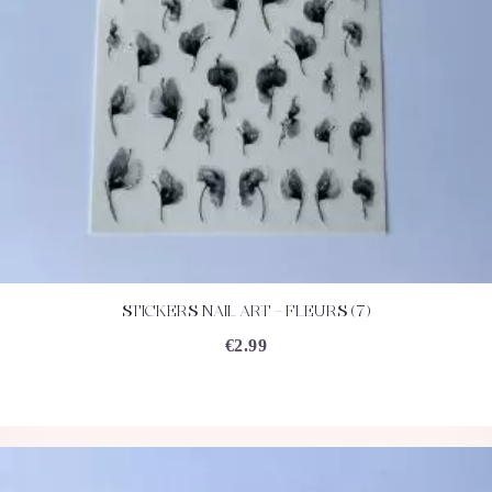
STICKERS NAIL ART – FLEURS (7)
ACHETEZ
DÉTAILS
€
2.99