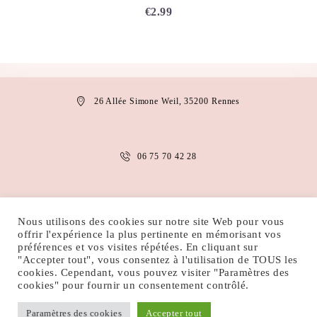
€
2.99
26 Allée Simone Weil, 35200 Rennes
06 75 70 42 28
anais.abaakil@gmail.com
Nous utilisons des cookies sur notre site Web pour vous
offrir l'expérience la plus pertinente en mémorisant vos
préférences et vos visites répétées. En cliquant sur
"Accepter tout", vous consentez à l'utilisation de TOUS les
MENTIONS LÉGALES
CONDITIONS D’UTILISATION
cookies. Cependant, vous pouvez visiter "Paramètres des
POLITIQUE DE COOKIES
POLITIQUE DE CONFIDENTIALITÉ
cookies" pour fournir un consentement contrôlé.
Paramètres des cookies
Accepter tout