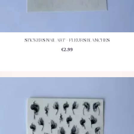
STICKERS NAIL ART – FLEURS BLANCHES
ACHETEZ
DÉTAILS
€
2.99