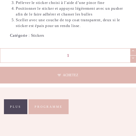
Prélever le sticker choisi à l’aide d’une pince fine
Positionner le sticker et appuyez légèrement avec un pusher
afin de le faire adhérer et chasser les bulles
Sceller avec une couche de top coat transparent, deux si le
sticker est épais pour un rendu lisse.
Catégorie :
Stickers
quantité
de
Stickers
Nail
Art
ACHETEZ
-
3D
Gold
Aura
PLUS
PROGRAMME