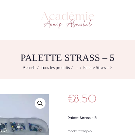
L’ACADEMIE
NOS FORMATIONS
ACADÉMIE ANAÏS ABAAKIL
Formation et shop Indigo
AGENDA DE
FORMATIONS
BOUTIQUE
PALETTE STRASS – 5
CONTACTEZ-NOUS
Accueil
Tous les produits
...
Palette Strass – 5
RECHERCHE
MODÈLE
€
8.50
Palette Strass – 5
Mode d’emploi :