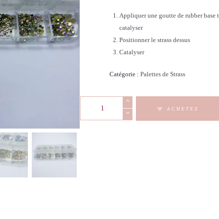
Appliquer une goutte de rubber base t
catalyser
Positionner le strass dessus
Catalyser
Catégorie :
Palettes de Strass
quantité
ACHETEZ
de
Palette
Strass
-
5