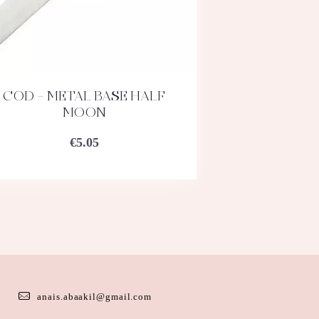
COD – METAL BASE HALF
ACHETEZ
DÉTAILS
MOON
€
5.05
anais.abaakil@gmail.com