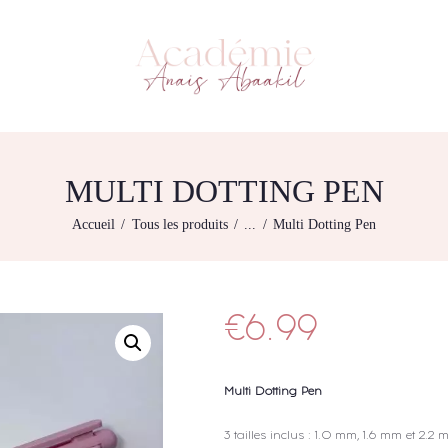
L’ACADEMIE
NOS FORMATIONS
ACADÉMIE ANAÏS ABAAKIL
Formation et shop Indigo
AGENDA DE
FORMATIONS
BOUTIQUE
MULTI DOTTING PEN
CONTACTEZ-NOUS
Accueil
Tous les produits
...
Multi Dotting Pen
RECHERCHE
MODÈLE
€
6.99
Multi Dotting Pen
3 tailles inclus : 1.0 mm, 1.6 mm et 2.2