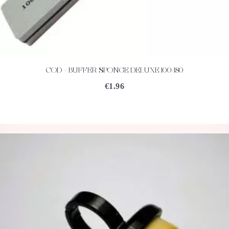
COD – BUFFER SPONGE DELUXE 100/180
ACHETEZ
DÉTAILS
€
1.96