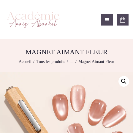
ACADÉMIE ANAÏS ABAAKIL
Formation et shop Indigo
L’ACADEMIE
NOS FORMATIONS
MAGNET AIMANT FLEUR
AGENDA DE
Accueil
Tous les produits
...
Magnet Aimant Fleur
FORMATIONS
BOUTIQUE
CONTACTEZ-NOUS
RECHERCHE
MODÈLE