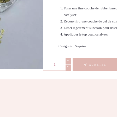
Poser une fine couche de rubber base,
catalyser
Recouvrir d’une couche de gel de const
Limer légèrement si besoin pour lisser
Appliquer le top coat, catalyser.
Catégorie :
Sequins
quantité
ACHETEZ
de
Sequins
-
Flocons
en
métal