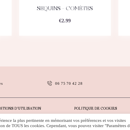
SEQUINS – COMÈTES
ACHETEZ
DÉTAILS
€
2.99
es
06 75 70 42 28
ITIONS D’UTILISATION
POLITIQUE DE COOKIES
érience la plus pertinente en mémorisant vos préférences et vos visites
sation de TOUS les cookies. Cependant, vous pouvez visiter "Paramètres d
Droits d'auteur ©
Web Artem France
Tous droits réservés.