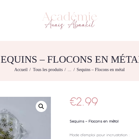
L’ACADEMIE
NOS FORMATIONS
ACADÉMIE ANAÏS ABAAKIL
Formation et shop Indigo
AGENDA DE
FORMATIONS
BOUTIQUE
SEQUINS – FLOCONS EN MÉTA
CONTACTEZ-NOUS
Accueil
Tous les produits
...
Sequins – Flocons en métal
RECHERCHE
MODÈLE
€
2.99
Sequins – Flocons en métal
Mode d’emploi pour incrustation :