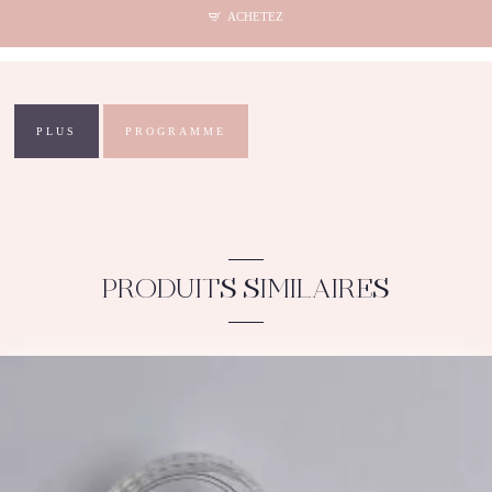
-
ACHETEZ
Turquoise
PLUS
PROGRAMME
PRODUITS SIMILAIRES