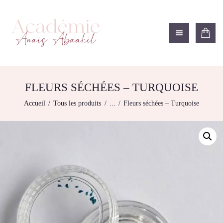
ACADÉMIE ANAÏS ABAAKIL
Formation et shop Indigo
L’ACADEMIE
NOS FORMATIONS
FLEURS SÉCHÉES – TURQUOISE
AGENDA DE
Accueil
Tous les produits
...
Fleurs séchées – Turquoise
FORMATIONS
BOUTIQUE
CONTACTEZ-NOUS
RECHERCHE
MODÈLE