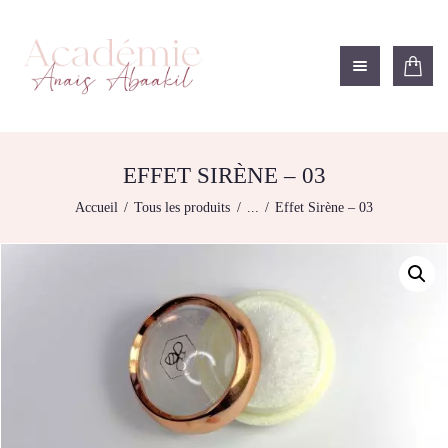
ACADÉMIE ANAÏS ABAAKIL
Formation et shop Indigo
L’ACADEMIE
NOS FORMATIONS
EFFET SIRÈNE – 03
AGENDA DE
Accueil
Tous les produits
...
Effet Sirène – 03
FORMATIONS
BOUTIQUE
CONTACTEZ-NOUS
RECHERCHE
MODÈLE