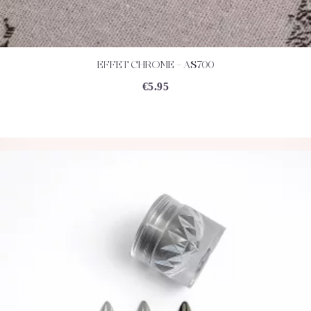
EFFET CHROME – AS700
ACHETEZ
DÉTAILS
€
5.95