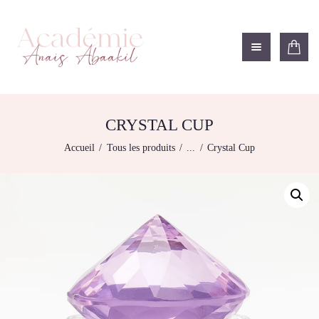
ACADÉMIE ANAÏS ABAAKIL
Formation et shop Indigo
L’ACADEMIE
NOS FORMATIONS
CRYSTAL CUP
AGENDA DE
Accueil
Tous les produits
...
Crystal Cup
FORMATIONS
BOUTIQUE
CONTACTEZ-NOUS
RECHERCHE
MODÈLE