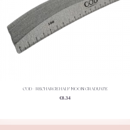
COD – RECHARGE HALF MOON GRADUATE
ACHETEZ
DÉTAILS
€
8.34