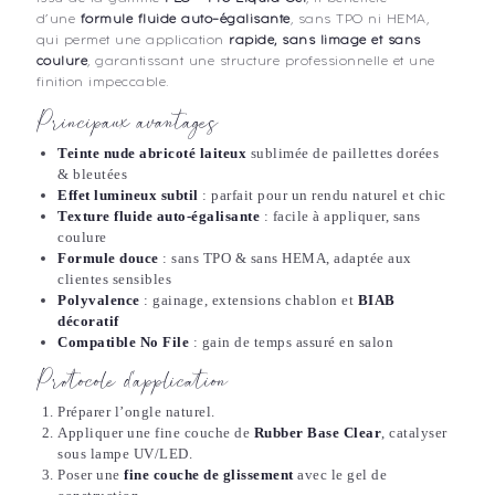
d’une
formule fluide auto-égalisante
, sans TPO ni HEMA,
qui permet une application
rapide, sans limage et sans
coulure
, garantissant une structure professionnelle et une
finition impeccable.
Principaux avantages
Teinte nude abricoté laiteux
sublimée de paillettes dorées
& bleutées
Effet lumineux subtil
: parfait pour un rendu naturel et chic
Texture fluide auto-égalisante
: facile à appliquer, sans
coulure
Formule douce
: sans TPO & sans HEMA, adaptée aux
clientes sensibles
Polyvalence
: gainage, extensions chablon et
BIAB
décoratif
Compatible No File
: gain de temps assuré en salon
Protocole d’application
Préparer l’ongle naturel.
Appliquer une fine couche de
Rubber Base Clear
, catalyser
sous lampe UV/LED.
Poser une
fine couche de glissement
avec le gel de