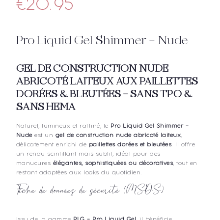
€
20.95
Pro Liquid Gel Shimmer – Nude
GEL DE CONSTRUCTION NUDE
ABRICOTÉ LAITEUX AUX PAILLETTES
DORÉES & BLEUTÉES – SANS TPO &
SANS HEMA
Naturel, lumineux et raffiné, le
Pro Liquid Gel Shimmer –
Nude
est un
gel de construction nude abricoté laiteux
,
délicatement enrichi de
paillettes dorées et bleutées
. Il offre
un rendu scintillant mais subtil, idéal pour des
manucures
élégantes, sophistiquées ou décoratives
, tout en
restant adaptées aux looks du quotidien.
Fiche de données de sécurité (MSDS)
Issu de la gamme
PLG – Pro Liquid Gel
, il bénéficie