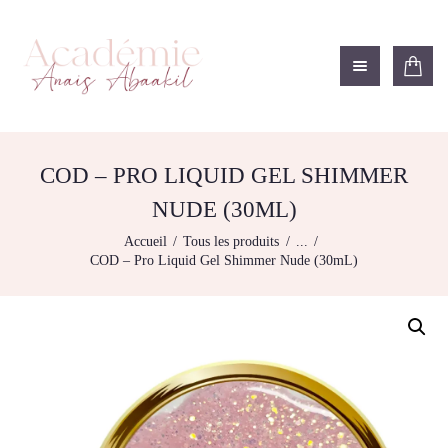
ACADÉMIE ANAÏS ABAAKIL
Formation et shop Indigo
L’ACADEMIE
NOS FORMATIONS
COD – PRO LIQUID GEL SHIMMER
AGENDA DE
NUDE (30ML)
FORMATIONS
Accueil
Tous les produits
...
BOUTIQUE
COD – Pro Liquid Gel Shimmer Nude (30mL)
CONTACTEZ-NOUS
RECHERCHE
MODÈLE