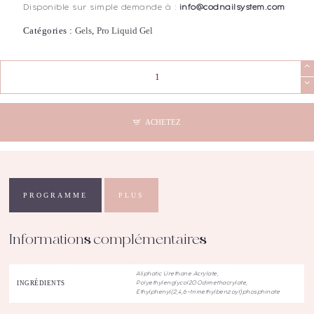
Disponible sur simple demande à :
info@codnailsystem.com
Catégories :
Gels
,
Pro Liquid Gel
quantité
de
COD
-
Pro
ACHETEZ
Liquid
Gel
Shimmer
Nude
(30mL)
PROGRAMME
PLUS
Informations complémentaires
Aliphatic Urethane Acrylate,
INGRÉDIENTS
Polyethylenglycol200dimethacrylate,
Ethylphenyl(2,4,6-trimethylbenzoyl)phosphinate