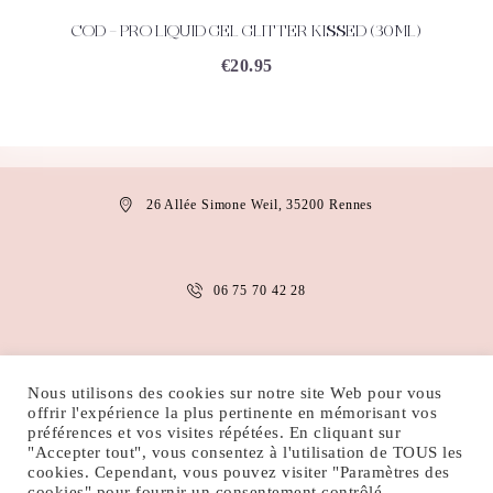
COD – PRO LIQUID GEL GLITTER KISSED (30ML)
ACHETEZ
DÉTAILS
€
20.95
26 Allée Simone Weil, 35200 Rennes
06 75 70 42 28
anais.abaakil@gmail.com
Nous utilisons des cookies sur notre site Web pour vous
offrir l'expérience la plus pertinente en mémorisant vos
préférences et vos visites répétées. En cliquant sur
"Accepter tout", vous consentez à l'utilisation de TOUS les
MENTIONS LÉGALES
CONDITIONS D’UTILISATION
cookies. Cependant, vous pouvez visiter "Paramètres des
POLITIQUE DE COOKIES
POLITIQUE DE CONFIDENTIALITÉ
cookies" pour fournir un consentement contrôlé.