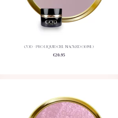
COD – PRO LIQUID GEL NACKED (30ML)
ACHETEZ
DÉTAILS
€
20.95