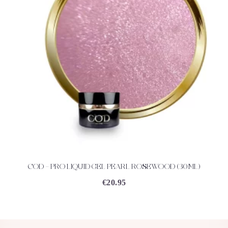
COD – PRO LIQUID GEL PEARL ROSEWOOD (30ML)
ACHETEZ
DÉTAILS
€
20.95