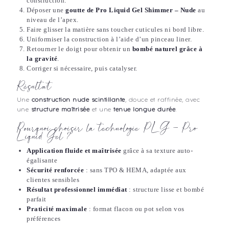
construction.
Déposer une
goutte de Pro Liquid Gel Shimmer – Nude
au
niveau de l’apex.
Faire glisser la matière sans toucher cuticules ni bord libre.
Uniformiser la construction à l’aide d’un pinceau liner.
Retourner le doigt pour obtenir un
bombé naturel grâce à
la gravité
.
Corriger si nécessaire, puis catalyser.
Résultat
Une
construction nude scintillante
, douce et raffinée, avec
une
structure maîtrisée
et une
tenue longue durée
.
Pourquoi choisir la technologie PLG – Pro
Liquid Gel ?
Application fluide et maîtrisée
grâce à sa texture auto-
égalisante
Sécurité renforcée
: sans TPO & HEMA, adaptée aux
clientes sensibles
Résultat professionnel immédiat
: structure lisse et bombé
parfait
Praticité maximale
: format flacon ou pot selon vos
préférences