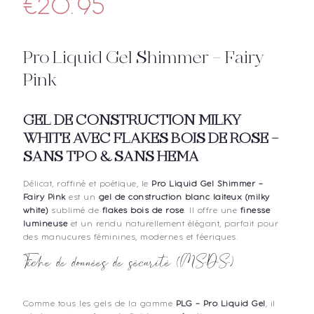
€
20.95
Pro Liquid Gel Shimmer – Fairy
Pink
GEL DE CONSTRUCTION MILKY
WHITE AVEC FLAKES BOIS DE ROSE –
SANS TPO & SANS HEMA
Délicat, raffiné et poétique, le
Pro Liquid Gel Shimmer –
Fairy Pink
est un
gel de construction blanc laiteux (milky
white)
sublimé de
flakes bois de rose
. Il offre une
finesse
lumineuse
et un rendu naturellement élégant, parfait pour
des manucures féminines, modernes et féeriques.
Fiche de données de sécurité (MSDS)
Comme tous les gels de la gamme
PLG – Pro Liquid Gel
, il