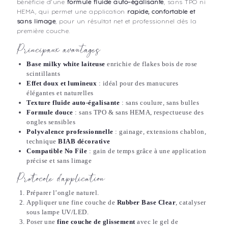
bénéficie d’une
formule fluide auto-égalisante
, sans TPO ni
HEMA, qui permet une application
rapide, confortable et
sans limage
, pour un résultat net et professionnel dès la
première couche.
Principaux avantages
Base milky white laiteuse
enrichie de flakes bois de rose
scintillants
Effet doux et lumineux
: idéal pour des manucures
élégantes et naturelles
Texture fluide auto-égalisante
: sans coulure, sans bulles
Formule douce
: sans TPO & sans HEMA, respectueuse des
ongles sensibles
Polyvalence professionnelle
: gainage, extensions chablon,
technique
BIAB décorative
Compatible No File
: gain de temps grâce à une application
précise et sans limage
Protocole d’application
Préparer l’ongle naturel.
Appliquer une fine couche de
Rubber Base Clear
, catalyser
sous lampe UV/LED.
Poser une
fine couche de glissement
avec le gel de