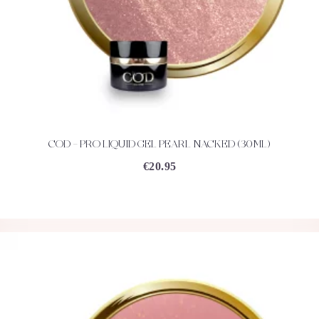
COD – PRO LIQUID GEL PEARL NACKED (30ML)
ACHETEZ
DÉTAILS
€
20.95