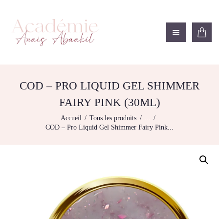
ACADÉMIE ANAÏS ABAAKIL
Formation et shop Indigo
L’ACADEMIE
NOS FORMATIONS
COD – PRO LIQUID GEL SHIMMER
AGENDA DE
FAIRY PINK (30ML)
FORMATIONS
Accueil
Tous les produits
...
BOUTIQUE
COD – Pro Liquid Gel Shimmer Fairy Pink...
CONTACTEZ-NOUS
RECHERCHE
MODÈLE