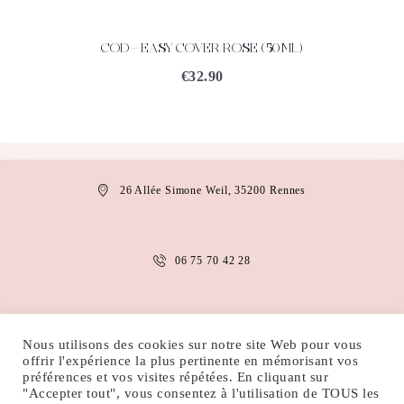
COD – EASY COVER ROSE (50ML)
ACHETEZ
DÉTAILS
€
32.90
26 Allée Simone Weil, 35200 Rennes
06 75 70 42 28
anais.abaakil@gmail.com
Nous utilisons des cookies sur notre site Web pour vous
offrir l'expérience la plus pertinente en mémorisant vos
préférences et vos visites répétées. En cliquant sur
"Accepter tout", vous consentez à l'utilisation de TOUS les
MENTIONS LÉGALES
CONDITIONS D’UTILISATION