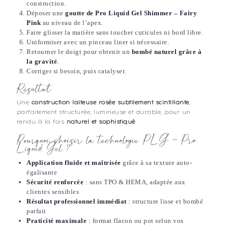
construction.
Déposer une
goutte de Pro Liquid Gel Shimmer – Fairy
Pink
au niveau de l’apex.
Faire glisser la matière sans toucher cuticules ni bord libre.
Uniformiser avec un pinceau liner si nécessaire.
Retourner le doigt pour obtenir un
bombé naturel grâce à
la gravité
.
Corriger si besoin, puis catalyser.
Résultat
Une
construction laiteuse rosée subtilement scintillante
,
parfaitement structurée, lumineuse et durable, pour un
rendu à la fois
naturel et sophistiqué
.
Pourquoi choisir la technologie PLG – Pro
Liquid Gel ?
Application fluide et maîtrisée
grâce à sa texture auto-
égalisante
Sécurité renforcée
: sans TPO & HEMA, adaptée aux
clientes sensibles
Résultat professionnel immédiat
: structure lisse et bombé
parfait
Praticité maximale
: format flacon ou pot selon vos