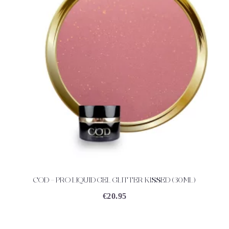
COD – PRO LIQUID GEL GLITTER KISSED (30ML)
ACHETEZ
DÉTAILS
€
20.95