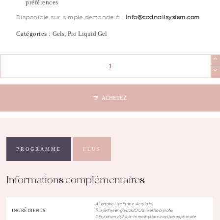
préférences
Disponible sur simple demande à :
info@codnailsystem.com
Catégories :
Gels
,
Pro Liquid Gel
quantité
de
COD
-
Pro
ACHETEZ
Liquid
Gel
Shimmer
Fairy
Pink
PROGRAMME
PLUS
(30mL)
Informations complémentaires
Aliphatic Urethane Acrylate,
INGRÉDIENTS
Polyethylenglycol200dimethacrylate,
Ethylphenyl(2,4,6-trimethylbenzoyl)phosphinate