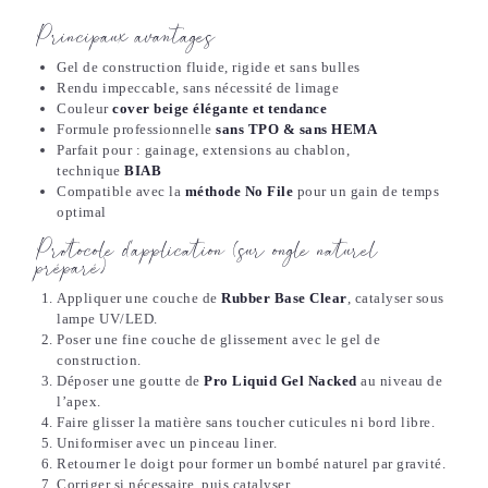
Principaux avantages
Gel de construction fluide, rigide et sans bulles
Rendu impeccable, sans nécessité de limage
Couleur
cover beige élégante et tendance
Formule professionnelle
sans TPO & sans HEMA
Parfait pour : gainage, extensions au chablon,
technique
BIAB
Compatible avec la
méthode No File
pour un gain de temps
optimal
Protocole d’application (sur ongle naturel
préparé)
Appliquer une couche de
Rubber Base Clear
, catalyser sous
lampe UV/LED.
Poser une fine couche de glissement avec le gel de
construction.
Déposer une goutte de
Pro Liquid Gel Nacked
au niveau de
l’apex.
Faire glisser la matière sans toucher cuticules ni bord libre.
Uniformiser avec un pinceau liner.
Retourner le doigt pour former un bombé naturel par gravité.
Corriger si nécessaire, puis catalyser.