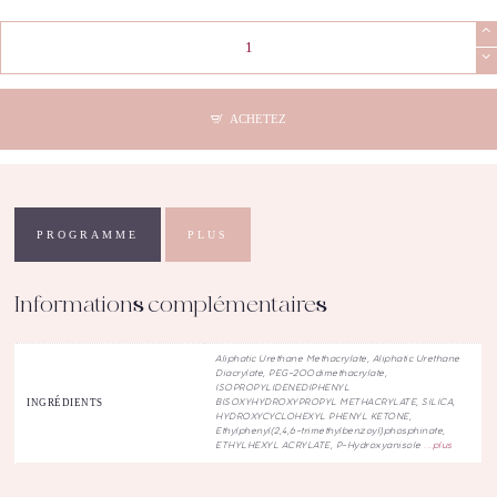
quantité
de
COD
-
Pro
ACHETEZ
Liquid
Gel
Nacked
(30mL)
PROGRAMME
PLUS
Informations complémentaires
Aliphatic Urethane Methacrylate, Aliphatic Urethane
Diacrylate, PEG-200dimethacrylate,
ISOPROPYLIDENEDIPHENYL
INGRÉDIENTS
BISOXYHYDROXYPROPYL METHACRYLATE, SILICA,
HYDROXYCYCLOHEXYL PHENYL KET
ONE,
Ethylphenyl(2,4,6-trimethylbenzoyl)phosphinate,
ETHYLHEXYL ACRYLATE, P-Hydroxyanisole
...plus