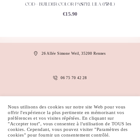
COD – BUILDER COLOR PASTEL LILA (15ML)
ACHETEZ
DÉTAILS
€
15.90
26 Allée Simone Weil, 35200 Rennes
06 75 70 42 28
anais.abaakil@gmail.com
Nous utilisons des cookies sur notre site Web pour vous
offrir l'expérience la plus pertinente en mémorisant vos
préférences et vos visites répétées. En cliquant sur
"Accepter tout", vous consentez à l'utilisation de TOUS les
MENTIONS LÉGALES
CONDITIONS D’UTILISATION
cookies. Cependant, vous pouvez visiter "Paramètres des
POLITIQUE DE COOKIES
POLITIQUE DE CONFIDENTIALITÉ
cookies" pour fournir un consentement contrôlé.