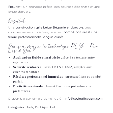
Résultat
: un gainage précis, des courbes élégantes et une
tenue durable.
Résultat
Une
construction gris beige élégante et durable
, aux
courbes nettes et précises, avec un
bombé naturel et une
tenue professionnelle longue durée
.
Pourquoi choisir la technologie PLG – Pro
Liquid Gel ?
Application fluide et maîtrisée
grâce à sa texture auto-
égalisante
Sécurité renforcée
: sans TPO & HEMA, adaptée aux
clientes sensibles
Résultat professionnel immédiat
: structure lisse et bombé
parfait
Praticité maximale
: format flacon ou pot selon vos
préférences
Disponible sur simple demande à :
info@codnailsystem.com
Catégories :
Gels
,
Pro Liquid Gel