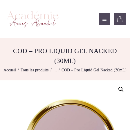
ACADÉMIE ANAÏS ABAAKIL
Formation et shop Indigo
L’ACADEMIE
NOS FORMATIONS
COD – PRO LIQUID GEL NACKED
AGENDA DE
(30ML)
FORMATIONS
Accueil
Tous les produits
...
COD – Pro Liquid Gel Nacked (30mL)
BOUTIQUE
CONTACTEZ-NOUS
RECHERCHE
MODÈLE