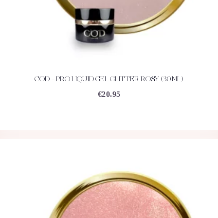
COD – PRO LIQUID GEL GLITTER ROSY (30ML)
ACHETEZ
DÉTAILS
€
20.95