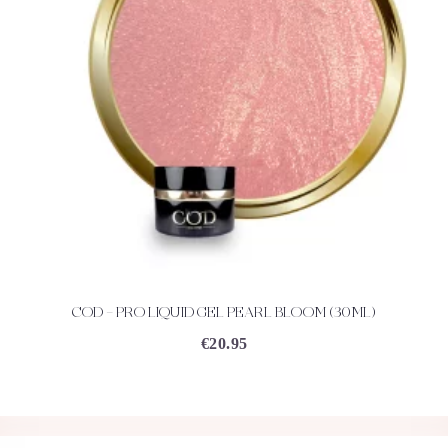
COD – PRO LIQUID GEL PEARL BLOOM (30ML)
ACHETEZ
DÉTAILS
€
20.95