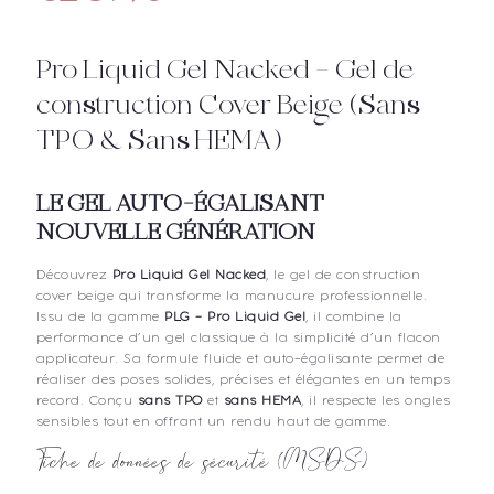
Pro Liquid Gel Nacked – Gel de
construction Cover Beige (Sans
TPO & Sans HEMA)
LE GEL AUTO-ÉGALISANT
NOUVELLE GÉNÉRATION
Découvrez
Pro Liquid Gel Nacked
, le gel de construction
cover beige qui transforme la manucure professionnelle.
Issu de la gamme
PLG – Pro Liquid Gel
, il combine la
performance d’un gel classique à la simplicité d’un flacon
applicateur. Sa formule fluide et auto-égalisante permet de
réaliser des poses solides, précises et élégantes en un temps
record. Conçu
sans TPO
et
sans HEMA
, il respecte les ongles
sensibles tout en offrant un rendu haut de gamme.
Fiche de données de sécurité (MSDS)